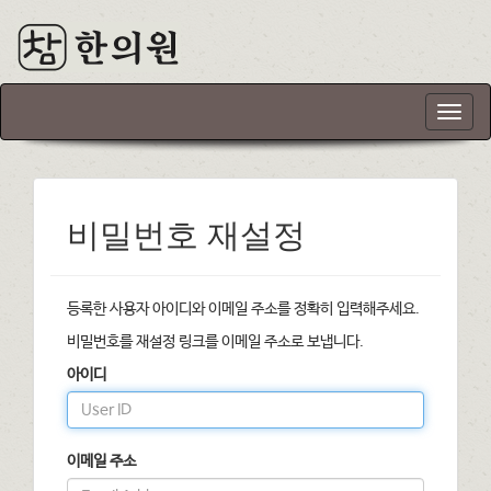
T
o
g
g
l
e
비밀번호 재설정
n
a
v
등록한 사용자 아이디와 이메일 주소를 정확히 입력해주세요.
i
g
비밀번호를 재설정 링크를 이메일 주소로 보냅니다.
a
아이디
t
i
o
n
이메일 주소