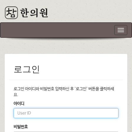
T
o
g
g
l
e
n
로그인
a
v
i
로그인 아이디와 비밀번호 입력하신 후 '로그인' 버튼을 클릭하세
g
요.
a
t
아이디
i
o
n
비밀번호